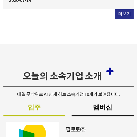
2026-07-14
2026.07.22
2026.07.21
성 도구, 금융, 리테일, 공공서비스는 물론, 서울시...
기
더보기
오늘의 소속기업 소개
매일 무작위로 AI 양재 허브 소속기업 10개가 보여집니다.
입주
멤버십
파이프트리스마트팜
주식회사이프트리스마