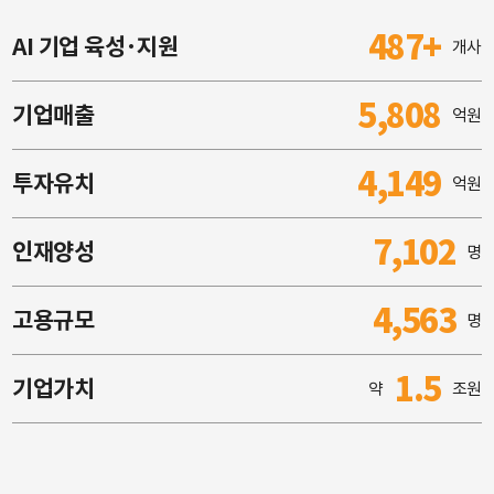
487+
AI 기업 육성·지원
개사
5,808
기업매출
억원
4,149
투자유치
억원
7,102
인재양성
명
4,563
고용규모
명
1.5
기업가치
약
조원