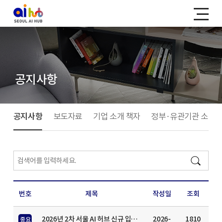
공지사항
공지사항
보도자료
기업 소개 책자
정부·유관기관 소식
번호
제목
작성일
조회
2026년 2차 서울 AI 허브 신규 입주기업 모집 안내(모집기간: ~ 8월 11일(화) 23시 59분까지)
2026-
1810
중요