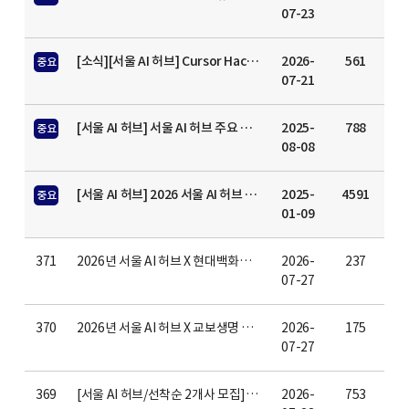
07-23
[소식][서울 AI 허브] Cursor Hackathon Seoul vol.3 성황리 종료 (67명의 AI 빌더와 함께한 현장)
2026-
561
중요
07-21
[서울 AI 허브] 서울 AI 허브 주요 소식 실시간 수신을 위한 공식 인스타그램 안내
2025-
788
중요
08-08
[서울 AI 허브] 2026 서울 AI 허브 입주 및 멤버십기업 기사 보도 지원 신청(~2026년 12월)
2025-
4591
중요
01-09
371
2026년 서울 AI 허브 X 현대백화점 오픈이노베이션 선정 결과 공고
2026-
237
07-27
370
2026년 서울 AI 허브 X 교보생명 오픈이노베이션 선정 결과 공고
2026-
175
07-27
369
[서울 AI 허브/선착순 2개사 모집] SWCC 스마트워크 컨택센터 공동관 참여기업 모집 안내(~7/31 18시까지)
2026-
753