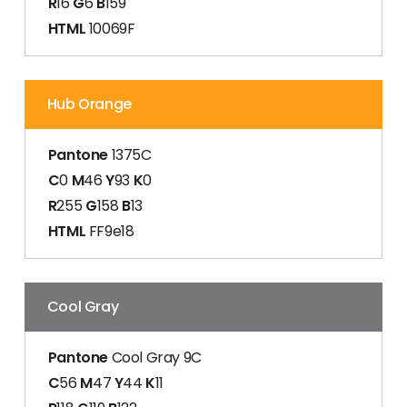
R
16
G
6
B
159
HTML
10069F
Hub Orange
Pantone
1375C
C
0
M
46
Y
93
K
0
R
255
G
158
B
13
HTML
FF9e18
Cool Gray
Pantone
Cool Gray 9C
C
56
M
47
Y
44
K
11