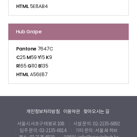
HTML
5E8AB4
Hub Grape
Pantone
7647C
C
25
M
59
Y
15
K
9
R
165
G
110
B
135
HTML
A56E87
개인정보처리방침
이용약관
찾아오시는 길
서울시 서초구 태봉로 108
시설 문의 : 02-2135-6892
입주 문의 : 02-2135-6814
기타 문의 :
서울 AI 허브