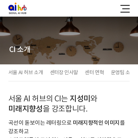
CI 소개
서울 AI 허브 소개
센터장 인사말
센터 연혁
운영팀 소개
지성미
서울 AI 허브의 CI는
와
미래지향성
을 강조합니다.
곡선이 돋보이는 레터링으로
미래지향적인 이미지
를
강조하고