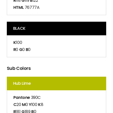
R
118
G
119
B
122
HTML
76777A
BLACK
K
100
R
0
G
0
B
0
Sub Colors
Hub Lime
Pantone
390C
C
20
M
0
Y
100
K
8
R
181
G
189
B
0