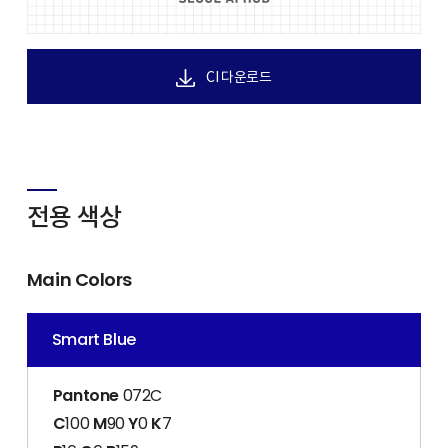
CI 다운로드
전용 색상
Main Colors
Smart Blue
Pantone
072C
C
100
M
90
Y
0
K
7