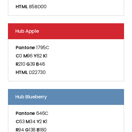
HTML
B5BD00
Hub Apple
Pantone
1795C
C
0
M
96
Y
82
K
1
R
210
G
39
B
48
HTML
D22730
Hub Blueberry
Pantone
646C
C
63
M
34
Y
2
K
1
R
94
G
138
B
180