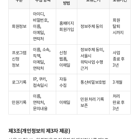
구분
수집 항목
보유근거
보유기간
방법
아이디,
비밀번호,
회원
홈페이지
회원정보
이름,
정보주체 동의
탈퇴
회원가입
이메일,
시까지
연락처
이름, 소속,
정보주체 동의,
프로그램
신청
사업
직책,
서울시
신청
웹폼,
종료 후
이메일,
위탁사업 수행
정보
이메일
3년
연락처
근거
IP, 쿠키,
자동
로그기록
통신비밀보호법
3개월
접속일시
수집
이름,
처리
민원 처리 기록
민원기록
연락처,
이메일
완료 후
보존
문의내용
3년
제3조(개인정보의 제3자 제공)