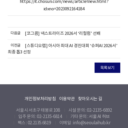
https://it.chosun.com/news/articleView.html?
idxno=2023092164184
다음글
[코그콤] 넥스트라이즈 2026서 ‘리컬럼’ 선봬
이전글
[스튜디오랩] 아시아 최대 AI 경진대회 ‘슈퍼AI 2026서’
최종 톱3 선정
목록보기
개인정보처리방침
이용약관
찾아오시는 길
서울시 서초구 태봉로 108
시설 문의 : 02-2135-6892
입주 문의 : 02-2135-6814
기타 문의 :
서울 AI 허브
팩스 : 02.2135.6819
이메일 : info@seoulaihub.kr