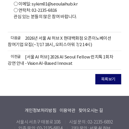
○ 이메일:
sykim01@seoulaihub.kr
○ 연락처: 02-2135-6816
관심 있는 분들의 많은 참여 바랍니다.
다음글
2026년 서울 AI 허브 X 현대백화점 오픈이노베이션
참여기업 모집(~7/17 18시, 오피스아워 7/2 14시)
이전글
[서울 AI 허브] 2026 AI Seoul Fellow 런치톡 1회차
강연 안내 - Vision AI-Based Innovat
목록보기
개인정보처리방침
이용약관
찾아오시는 길
서울시 서초구 태봉로 108
시설 문의 : 02-2135-6892
입주 문의 : 02-2135-6814
기타 문의 :
서울 AI 허브