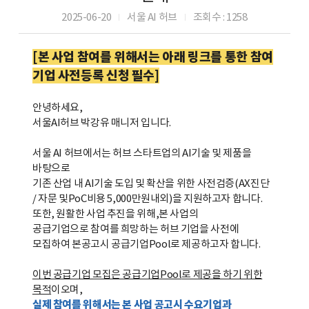
2025-06-20
서울 AI 허브
조회수 : 1258
|
|
[
본
사업
참여를
위해서는
아래
링크를
통한
참여
기업
사전
등록
신청
필수
]
안녕하세요
,
서울
AI
허브 박강유 매니저 입니다
.
서울
AI
허브에서는 허브 스타트업의
AI
기술 및 제품을
바탕으로
기존 산업 내
AI
기술 도입 및 확산을 위한 사전검증
(AX
진단
/
자문 및
PoC
비용
5,000
만원
내외
)
을 지원하고자 합니다
.
또한
,
원활한 사업 추진을 위해
,
본 사업
의
공급기업으로
참여를 희망하는 허브 기업을 사전에
모집하여 본공고시 공급기업
Pool
로 제공하고자 합니다
.
이번 공급기업 모집은 공급기업
Pool
로 제공을 하기 위한
목적
이오며
,
실제 참여를 위해서는 본 사업 공고시 수요기업과