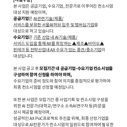
본 사업은 공급기업
,
수요기업
,
전문가로 이루어진 컨소시엄
대상 지원 예정이며
,
공급기업
은
AI
관련
기술
/
제품
/
서비스를
보유한
서울
AI
허브
입주
및
멤버십
기업
을
대상으로 하고 있습니다
.
수요기업
은
기존
산업
내
AI
기술
/
제품
/
서비스
도입을
통해
AX
를
희망하는
▲
제조
▲
바이오
▲
핀테크
등
전략산업
내
AX
수요가
있는
중견
/
중소기업
이
대상입니다
.
본 사업 공고 후
모집기간 내 공급기업
-
수요기업 컨소시엄을
구성하여 참여 신청을 하여야 하며
,
수요기업의 준비 정도와 참여 의지를 중점적으로 평가하여
최종 컨소시엄을 선정할 예정입니다
.
또한 본 사업은 모집기간 중 사업기획 및 컨소시엄 구성을
위한
AI
전문가
(
대학교
/
연구소 소속
AI
연구자 등
)
자문을
상시 제공할 예정이며
,
성공적인
AX PoC
프로젝트 추진을 위해
,
최종 선정기업을
대상으로
AI
전문가가 컨소시엄의 일원으로 참여하여 필요한