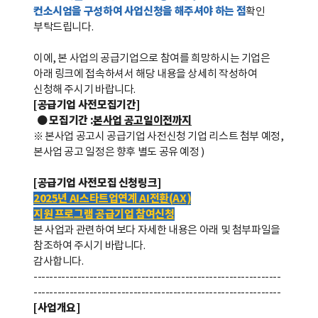
컨소시엄을 구성하여 사업신청을 해주셔야 하는 점
확인
부탁드립니다
.
이에
,
본 사업의 공급기업으로 참여를 희망하시는 기업은
아래 링크에 접속하셔서 해당 내용을 상세히 작성하여
신청해 주시기 바랍니다
.
[공급기업 사전모집
기간
]
● 모집기간 :
본사업 공고
일
이전까지
※ 본사업 공고시 공급기업 사전신청 기업 리스트 첨부 예정,
본사업 공고 일정은 향후 별도 공유 예정 )
[공급기업 사전모집 신청링크]
2025
년 AI
스타트업
연계 AI
전환(AX)
지원
프로그램
공급기업
참여신청
본 사업과 관련하여 보다 자세한 내용은 아래 및 첨부파일을
참조하여 주시기 바랍니다
.
감사합니다
.
--------------------------------------------------------------
--------------------------------------------------------------
[
사업개요
]