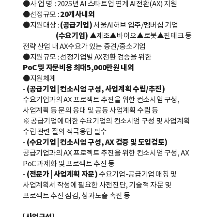
●
사 업 명
: 2025
년
AI
스타트업 연계
AI
전환
(AX)
지원
●
선정규모
:
20
개사
내외
●
지원대상
:
(
공급기업
)
서울
AI
허브 입주
/
멤버십 기업
(
수요기업
)
▲
제조
▲
바이오
▲
로봇
▲
핀테크 등
전략 산업 내
AX
수요가 있는 중견
/
중소기업
●
지원규모
:
선정기업별
AX
전환 검증을 위한
PoC
및
자문비용
최대
5,000
만원
내외
●
지원체계
-
(공급기업 | 컨소시엄 구성, 사업계획 수립/추진)
수요기업과의 AX 프로젝트 추진을 위한 컨소시엄 구성,
사업계획 등 문의 응대 및 공동 사업계획 수립 등
※ 공급기업에 대한 수요기업의 컨소시엄 구성 및 사업계획
수립 관련 질의 적극응답 필수
-
(수요기업 | 컨소시엄 구성, AX 검증 및 도입검토)
공급기업과의 AX 프로젝트 추진을 위한 컨소시엄 구성, AX
PoC 과제화 및 프로젝트 추진 등
-
(전문가 | 사업계획 자문)
수요기업-공급기업 매칭 및
사업계획서 작성에 필요한 사전진단, 기술적 자문 및
프로젝트 추진 점검, 성과도출 촉진 등
[
사업구성
]